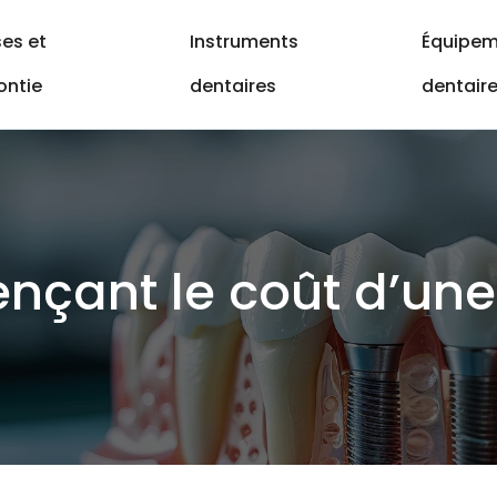
es et
Instruments
Équipem
ontie
dentaires
dentair
ençant le coût d’une