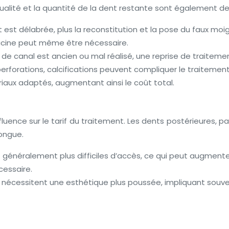
qualité et la quantité de la dent restante sont également 
nt est délabrée, plus la reconstitution et la pose du faux mo
acine peut même être nécessaire.
t de canal est ancien ou mal réalisé, une reprise de traiteme
 perforations, calcifications peuvent compliquer le traiteme
iaux adaptés, augmentant ainsi le coût total.
uence sur le tarif du traitement. Les dents postérieures, par
longue.
généralement plus difficiles d’accès, ce qui peut augmenter 
cessaire.
) nécessitent une esthétique plus poussée, impliquant souven